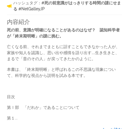
ハッシュタグ：
#死の前意識がはっきりする時間の謎にせま
る #NetGalleyJP
内容紹介
死の前、意識が明確になることがあるのはなぜ？ 認知科学者
が「終末期明晰」の謎に挑む。
亡くなる前、それまでまともに話すこともできなかった人が、
家族や知人を認識し、思い出や感情を語り出す……生き生きと、
まるで「昔のその人」が戻ってきたかのように。
本書は、「終末期明晰」と呼ばれるこの不思議な現象につい
て、科学的な視点から説明を試みる本です。
目次
第Ⅰ部 「だれか」であることについて
第１...