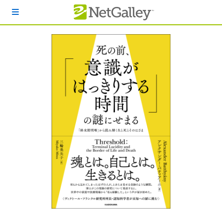
本文へスキップ