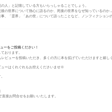
説の人」と記憶している方もいらっしゃることでしょう。
死後の世界について熱心に語るのか、死後の世界をなぜ知っているのか…
来事、「霊界」「あの世」について語ったことなど、ノンフィクション
レビューをご投稿ください！
しております。
もレビューを投稿いただき、多くの方に本を拡げていただけますと嬉し
ビューはくれぐれもお控えくださいませ※
す。
は
で直接お問合せをお願いいたします。