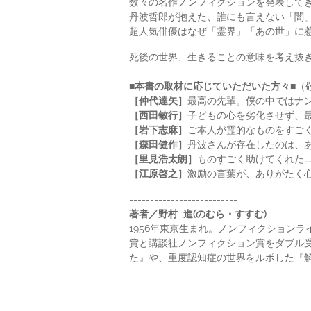
数々の名作ノンフィクションを発表して
丹波哲郎が抱えた、誰にも言えない「闇
超人気俳優はなぜ「霊界」「あの世」に
死後の世界、生きることの意味を考え抜き
■本書の取材に応じていただいた方々■
（
［仲代達矢］
最高の先輩。僕の中ではナ
［西田敏行］
子どもの心を劣化させず、
［岩下志麻］
ご本人が霊的なものをすご
［森田健作］
丹波さんが存在したのは、
［里見浩太朗］
ものすごく助けてくれた…
［江原啓之］
激励の言葉が、ありがたく
--------------------------
著者／野村 進(のむら・すすむ)
1956年東京生まれ。ノンフィクション
賞と講談社ノンフィクション賞をダブル
た』や、重度認知症の世界をルポした『