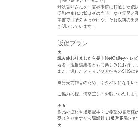
［NetGalley担当者より］
丹波哲郎さんを「霊界事情に精通した伝
昭和生まれの私はその当時、なぜ霊界と
本書ではそのきっかけや、それ以前の出
き明かしています！
販促プラン
★
読み終わりましたら是非NetGalleyへ
著者・担当編集者ともに楽しみにお待ち
また、適したメディアやお持ちのSNSに
※発売前作品のため、ネタバレになるレ
ご協力の程、何卒宜しくお願いいたしま
★★
作品の拡材や指定配本をご希望の書店様
恐れ入りますが
＜講談社 出版営業局＞
ま
★