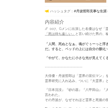
ハッシュタグ：
#丹波哲郎見事な生涯 #Ne
内容紹介
// 007、Gメンに出演した名優はなぜ
「死は待ち遠しい」
と言い続けた男の、秘
「人間、死ぬとなぁ、魂がぐぅーっと浮
だ。すると、ベッドの上には自分の骸(む
「やがて、かなたに小さな光が見えてくる
--------------------------
大俳優・丹波哲郎は「霊界の宣伝マン」
霊界研究に入れ込み、ついに『大霊界』
『日本沈没』『砂の器』『八甲田山』『
言われた。
その丹波が、なぜそれほど霊界と死後の