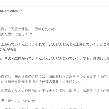
tGalleyJP
「霊界」「死後の世界」に固執したのか。
めた思いに迫る！ //
き上がっていくんだよ。それで、どんどんどんどん上昇していく。とこ
くろ)がある」
。その光に向かって、どんどんどんどん走っていく。でも、息切れしな
を自称し、映画撮影の合間には、西田敏行ら共演者をつかまえて「あの
という映画を制作するほど
「死後の世界」
に没頭した。
人間革命』など大作映画にも主役級として次々出演し、出演者リストの
世界に夢中になったのか。