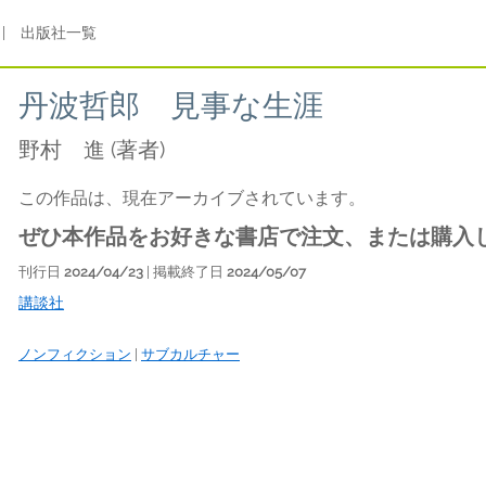
|
出版社一覧
丹波哲郎 見事な生涯
野村 進
(著者)
この作品は、現在アーカイブされています。
ぜひ本作品をお好きな書店で注文、または購入
刊行日
2024/04/23
| 掲載終了日
2024/05/07
講談社
ノンフィクション
|
サブカルチャー