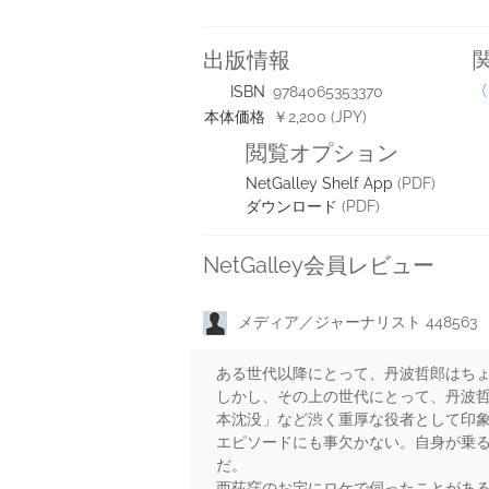
出版情報
〈
ISBN
9784065353370
本体価格
￥2,200 (JPY)
閲覧オプション
NetGalley Shelf App
(PDF)
ダウンロード
(PDF)
NetGalley会員レビュー
メディア／ジャーナリスト 448563
ある世代以降にとって、丹波哲郎はち
しかし、その上の世代にとって、丹波哲
本沈没」など渋く重厚な役者として印
エピソードにも事欠かない。自身が乗
だ。
西荻窪のお宅にロケで伺ったことがあ