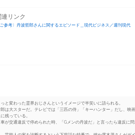
関連リンク
ご参考〉丹波哲郎さんに関するエピソード＿現代ビジネス／週刊現代
ょっと変わった霊界おじさんというイメージで半笑いに語られる。
郎は大スターだ。テレビでは「三匹の侍」「キーハンター」だし、映画
象に残っている。
る車が交通違反で停められた時、「Gメンの丹波だ」と言ったら違反に問
る。芸能人の家を診断するという下世話な特番で、確か露木茂さんがガ