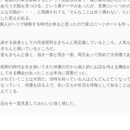
であろう欠陥を見つける」という裏テーマがあったが、見事にいくつか
こんな欠陥が・・・」と指摘されても「そんなことは全く構わない、た
心した覚えがある。
は個人がヘリで移動する時代が来ると思ったので屋上にヘリポートを作
代表する役者としての丹波哲郎をきちんと再定義しているところ。人気
をきちんと描いているところだ。
る姿もきちんと描く。強き一面と弱き一面、両方あって初めて大俳優で
、昭和の時代を生き抜いてきた俳優の方から個人的にお話を伺える機会
話しできる機会があったことは本当に貴重だった。
録されていくことは大切だ。当時を知っている人はどんどんと亡くなっ
なっていく。俳優を語る上で、生い立ちや生活を情報として知ることは
見えてくる。
作品を今一度見直してみたいと強く感じた。
rs