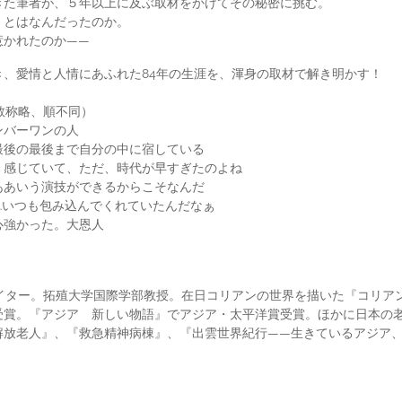
きた筆者が、５年以上に及ぶ取材をかけてその秘密に挑む。
」とはなんだったのか。
惹かれたのか――
、愛情と人情にあふれた84年の生涯を、渾身の取材で解き明かす！
敬称略、順不同）
ンバーワンの人
最後の最後まで自分の中に宿している
く感じていて、ただ、時代が早すぎたのよね
ああいう演技ができるからこそなんだ
…いつも包み込んでくれていたんだなぁ
心強かった。大恩人
ライター。拓殖大学国際学部教授。在日コリアンの世界を描いた『コリア
受賞。『アジア 新しい物語』でアジア・太平洋賞受賞。ほかに日本の
解放老人』、『救急精神病棟』、『出雲世界紀行――生きているアジア