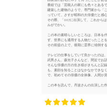
番組では「芸能人の家にも色々とある
建築した建物のようで、専門家から「
っていて、さすが昭和の大俳優だと感
その際、「007に出演して、これから
ルがでかい。
この本の素晴らしいところは、日本を
ず、世界にも通用する人物だったこと
その前提の上で、後期に霊界に傾倒す
テレビの仕事をしていて良かったのは
武男さん、森光子さんなど、間近でお
そんな俳優の方の生き様がきちんと記
も、素顔を知ることはなかなかできなく
で、初めてその俳優の全体像、人間が
この本を読んで、丹波さんの出演した
5 stars
5 stars
5 stars
5 stars
5 sta