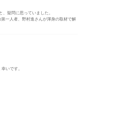
と、疑問に思っていました。
の第一人者、野村進さんが渾身の取材で解
く幸いです。