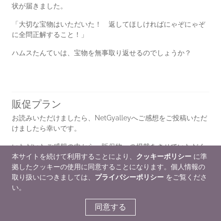
状が届きました。
「大切な宝物はいただいた！ 返してほしければにゃぞにゃぞ
に全問正解すること！」
ハムスたんていは、宝物を無事取り返せるのでしょうか？
販促プラン
お読みいただけましたら、NetGyalleyへご感想をご投稿いただ
けましたら幸いです。
いただいたご感想の中から、販促物への掲載をさせていただく
本サイトを続けて利用することにより、
クッキーポリシー
に準
場合がございます。
拠したクッキーの使用に同意することになります。個人情報の
取り扱いにつきましては、
プライバシーポリシー
をご覧くださ
販促情報
い。
同意する
NetGalley会員レビュー