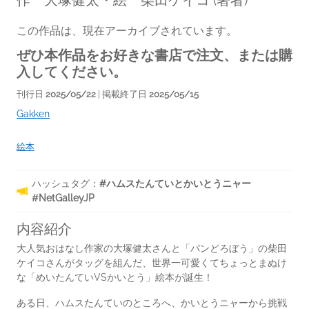
作 大塚健太・絵 柴田ケイコ
(著者)
この作品は、現在アーカイブされています。
ぜひ本作品をお好きな書店で注文、または購
入してください。
刊行日
2025/05/22
| 掲載終了日
2025/05/15
Gakken
絵本
ハッシュタグ：
#ハムスたんていとかいとうニャー
#NetGalleyJP
内容紹介
大人気おはなし作家の大塚健太さんと「パンどろぼう」の柴田
ケイコさんがタッグを組んだ、世界一可愛くてちょっとまぬけ
な「めいたんていVSかいとう」絵本が誕生！
ある日、ハムスたんていのところへ、かいとうニャーから挑戦