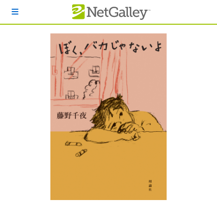
本文へスキップ