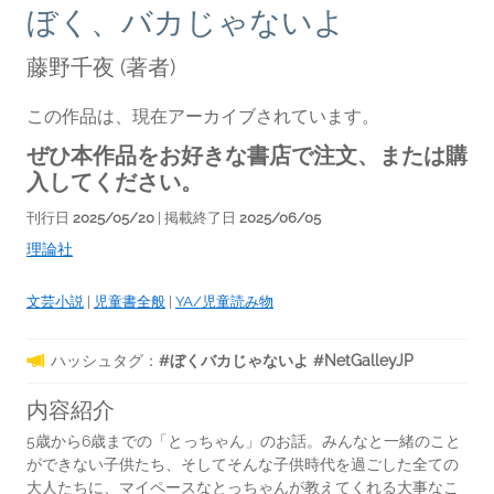
ぼく、バカじゃないよ
藤野千夜
(著者)
この作品は、現在アーカイブされています。
ぜひ本作品をお好きな書店で注文、または購
入してください。
刊行日
2025/05/20
| 掲載終了日
2025/06/05
理論社
文芸小説
|
児童書全般
|
YA/児童読み物
ハッシュタグ：
#ぼくバカじゃないよ #NetGalleyJP
内容紹介
5歳から6歳までの「とっちゃん」のお話。みんなと一緒のこと
ができない子供たち、そしてそんな子供時代を過ごした全ての
大人たちに、マイペースなとっちゃんが教えてくれる大事なこ