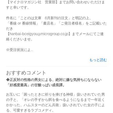
【マイクロマガジン社 営業部】までお問い合わせいただけま
すと幸いです。
件名に「ことのは文庫 6月新刊の注文」と明記の上、
「番線 or 番線情報」「書店名」「ご発注者様名」をご記載いた
だき
【hanbai-bceigyou@microgroup.co.jp】までメールにてご連
絡くださいませ。
※受注状況によ...
もっと読む
おすすめコメント
◆正反対の性格の男女による、絶対に嫌な気持ちにならない
「好感度最高」の甘酸っぱい成長譚。
お互いに「困ったときに祈りを捧げる神様」扱いされていた男
の子と、「オレの手ずから餌を食べるようになるまで一年近く
かかった、ハムスターのどん兵衛」扱いされていた女の子によ
る、可愛すぎるラブコメディ。