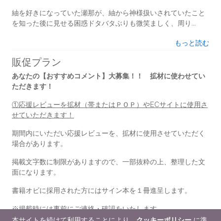
紬を好きになっていた瀬那が、紬から神様扱いされていたこと
を知った後に見せる困惑ドタバタぶりも微笑ましく、周り...
もっと読む
販促プラン
あなたの【おすすめコメント】大募集！！ 拡材に使わせてい
ただきます！
①応援レビューを拡材（帯またはＰＯＰ）やECサイトに使用さ
せていただきます！
期間内にいただい応援レビューを、拡材に使用させていただく
場合があります。
掲載文字数に制限がありますので、一部抜粋の上、整理した文
面になります。
書籍オビに採用された方にはサイン本を１冊進呈します。
※掲載時には事前にご連絡・確認をいたします。 ...
本サイトを続けて利用することにより、
クッキーポリシー
に準