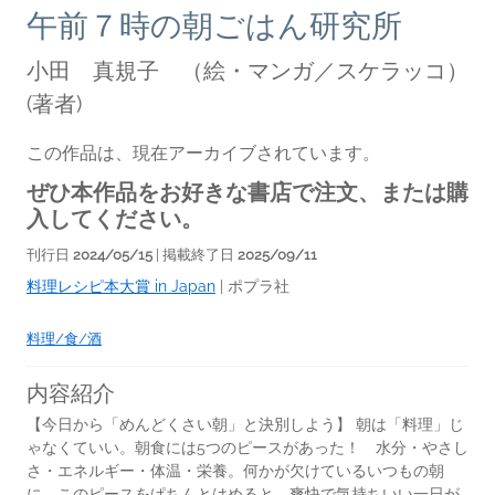
午前７時の朝ごはん研究所
小田 真規子 （絵・マンガ／スケラッコ）
(著者)
この作品は、現在アーカイブされています。
ぜひ本作品をお好きな書店で注文、または購
入してください。
刊行日
2024/05/15
| 掲載終了日
2025/09/11
料理レシピ本大賞 in Japan
|
ポプラ社
料理/食/酒
内容紹介
【今日から「めんどくさい朝」と決別しよう】 朝は「料理」じ
ゃなくていい。朝食には5つのピースがあった！ 水分・やさし
さ・エネルギー・体温・栄養。何かが欠けているいつもの朝
に、このピースをぱちんとはめると、爽快で気持ちいい一日が