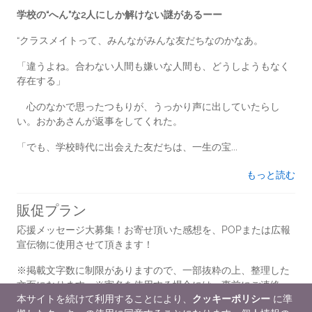
学校の“へん”な2人にしか解けない謎があるーー
“クラスメイトって、みんながみんな友だちなのかなあ。
「違うよね。合わない人間も嫌いな人間も、どうしようもなく
存在する」
心のなかで思ったつもりが、うっかり声に出していたらし
い。おかあさんが返事をしてくれた。
「でも、学校時代に出会えた友だちは、一生の宝...
もっと読む
販促プラン
応援メッセージ大募集！お寄せ頂いた感想を、POPまたは広報
宣伝物に使用させて頂きます！
※掲載文字数に制限がありますので、一部抜粋の上、整理した
文面になります。※実名を使用する場合には、事前にご連絡・
本サイトを続けて利用することにより、
クッキーポリシー
に準
確認を致します。