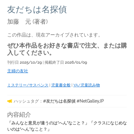
友だちは名探偵
加藤 元
(著者)
この作品は、現在アーカイブされています。
ぜひ本作品をお好きな書店で注文、または購
入してください。
刊行日
2025/10/29
| 掲載終了日
2026/01/09
主婦の友社
ミステリー/サスペンス
|
児童書全般
|
YA/児童読み物
ハッシュタグ：
#友だちは名探偵 #NetGalleyJP
内容紹介
「みんなと意見が違うのは“へん”なこと？」「クラスになじめな
いのは“へん”なこと？」