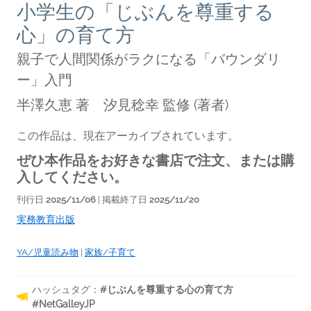
小学生の「じぶんを尊重する
心」の育て方
親子で人間関係がラクになる「バウンダリ
ー」入門
半澤久恵 著 汐見稔幸 監修
(著者)
この作品は、現在アーカイブされています。
ぜひ本作品をお好きな書店で注文、または購
入してください。
刊行日
2025/11/06
| 掲載終了日
2025/11/20
実務教育出版
YA/児童読み物
|
家族/子育て
ハッシュタグ：
#じぶんを尊重する心の育て方
#NetGalleyJP