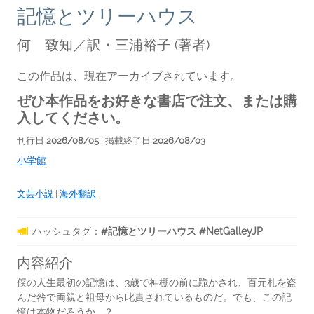
記憶とツリーハウス
何 致知／訳・三浦裕子
(著者)
この作品は、現在アーカイブされています。
ぜひ本作品をお好きな書店で注文、または購
入してください。
刊行日
2026/08/05
| 掲載終了日
2026/08/03
小学館
文芸小説
|
海外翻訳
ハッシュタグ：
#記憶とツリーハウス #NetGalleyJP
内容紹介
僕の人生最初の記憶は、3歳で神棚の前に跪かされ、百元札を盗
んだ咎で両親と祖母から叱責されているものだ。でも、この記
憶は本物だろうか……？