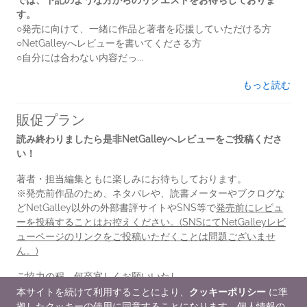
す。
○発売に向けて、一緒に作品と著者を応援していただける方
○NetGalleyへレビューを書いてくださる方
○自分には合わない内容だっ...
もっと読む
販促プラン
読み終わりましたら是非NetGalleyへレビューをご投稿くださ
い！
著者・担当編集ともに楽しみにお待ちしております。
※発売前作品のため、ネタバレや、読書メーターやブクログな
どNetGalley以外の外部書評サイトやSNS等で
発売前にレビュ
ーを投稿することはお控えください。(SNSにてNetGalleyレビ
ューページのリンクをご投稿いただくことは問題ございませ
ん。)
ご協力の程、何卒宜しくお願いいたし...
本サイトを続けて利用することにより、
クッキーポリシー
に準
もっと読む
拠したクッキーの使用に同意することになります。個人情報の