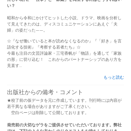
い？
昭和から令和にかけてヒットした小説、ドラマ、映画を分析し
て見えてきたのは、ディスコミュニケーションにあえぐ「夫
婦」の姿だった――。
☆『なぜ働いていると本が読めなくなるのか』『「好き」を言
語化する技術』『考察する若者たち』☆
今最も注目の文芸評論家・三宅香帆が「物語」を通して「家族
の形」に切り込む！ これからのパートナーシップのあり方を
見直す...
もっと読む
出版社からの備考・コメント
★校了前の仮データを元に作成しています。刊行時には内容が
若干異なる場合がありますがご了承ください。
空白ページは削除して公開しております。
発売前の大切なゲラをご提供させていただいております。弊社
では、下記のような方からのリクエストをお待ちしておりま