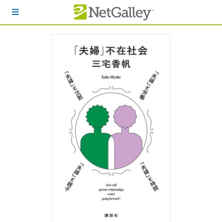
本文へスキップ