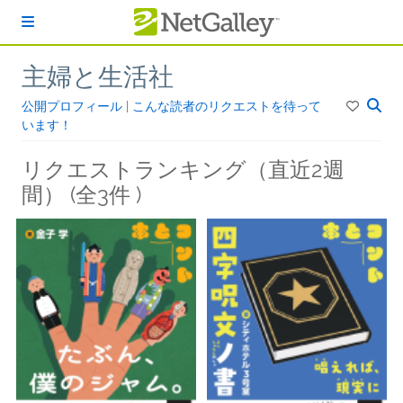
本文へスキップ
主婦と生活社
公開プロフィール
|
こんな読者のリクエストを待って
います！
リクエストランキング（直近2週
間） (全3件 )