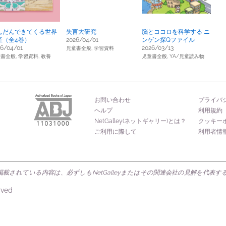
んだんできてくる世界
失言大研究
脳とココロを科学する ニ
産（全4巻）
2026/04/01
ンゲン探Qファイル
26/04/01
2026/03/13
児童書全般,
学習資料
書全般,
学習資料,
教養
児童書全般,
YA/児童読み物
お問い合わせ
プライバ
ヘルプ
利用規約
NetGalley(ネットギャリー)とは？
クッキー
ご利用に際して
利用者情
載されている内容は、必ずしもNetGalleyまたはその関連会社の見解を代表
rved