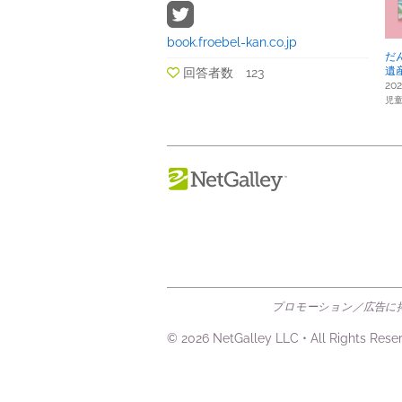
book.froebel-kan.co.jp
だ
遺
回答者数 123
20
児童
プロモーション／広告に掲
© 2026 NetGalley LLC
•
All Rights Rese