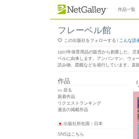
本文へスキップ
作品一覧
フレーベル館
この出版社をフォローする
|
こんな読
1907年保育用品の販売から創業した、
ベルに由来します。アンパンマン、ウォ
読み物、図鑑などを発行しています。直販
作品
<< 戻る
新着作品
リクエストランキング
過去の掲載作品
出版社所在国：日本
SNSはこちら