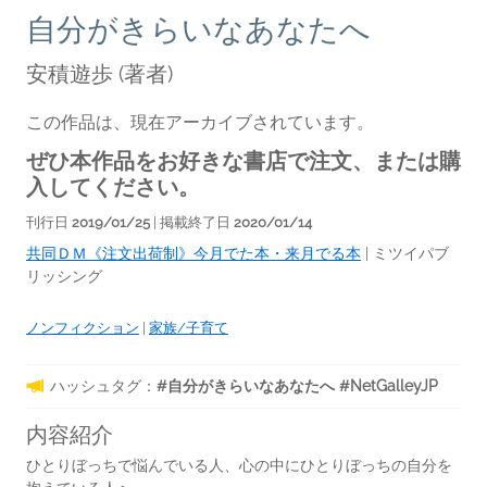
自分がきらいなあなたへ
安積遊歩
(著者)
この作品は、現在アーカイブされています。
ぜひ本作品をお好きな書店で注文、または購
入してください。
刊行日
2019/01/25
| 掲載終了日
2020/01/14
共同ＤＭ《注文出荷制》今月でた本・来月でる本
|
ミツイパブ
リッシング
ノンフィクション
|
家族/子育て
ハッシュタグ：
#自分がきらいなあなたへ #NetGalleyJP
内容紹介
ひとりぼっちで悩んでいる人、心の中にひとりぼっちの自分を