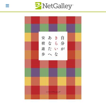
本文へスキップ