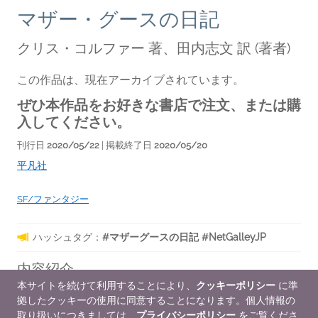
マザー・グースの日記
クリス・コルファー 著、田内志文 訳
(著者)
この作品は、現在アーカイブされています。
ぜひ本作品をお好きな書店で注文、または購
入してください。
刊行日
2020/05/22
| 掲載終了日
2020/05/20
平凡社
SF/ファンタジー
ハッシュタグ：
#マザーグースの日記 #NetGalleyJP
内容紹介
本サイトを続けて利用することにより、
クッキーポリシー
に準
ハリウッド映画化決定の「ザ・ランド・オブ・ストーリーズ」
拠したクッキーの使用に同意することになります。個人情報の
の人気キャラ「マザー・グース」の物語。おとぎの国の秘密が
取り扱いにつきましては、
プライバシーポリシー
をご覧くださ