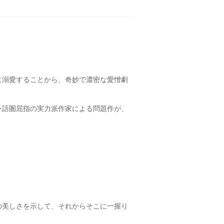
に溺愛することから、奇妙で濃密な愛憎劇
ン語圏屈指の実力派作家による問題作が、
の美しさを示して、それからそこに一握り