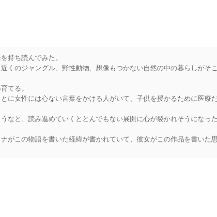
味を持ち読んでみた。
、近くのジャングル、野性動物、想像もつかない自然の中の暮らしがそ
い育てる。
ことに女性には心ない言葉をかける人がいて、子供を授かるために医療
ろうなと、読み進めていくととんでもない展開に心が裂かれそうになっ
タナがこの物語を書いた経緯が書かれていて、彼女がこの作品を書いた
rs