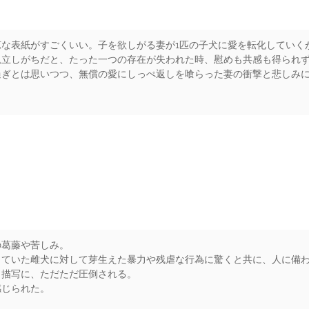
な表紙がすごくいい。子を欲しがる妻が1匹の子犬に愛を転化していく
孤立しがちだと、たった一つの存在が失われた時、慰めも共感も得られ
過ぎとは思いつつ、無償の愛にしっぺ返しを喰らった妻の衝撃と悲しみ
rs
の葛藤や苦しみ。
していた雌犬に対して芽生えた暴力や残虐な行為に驚くと共に、人に備
、描写に、ただただ圧倒される。
感じられた。