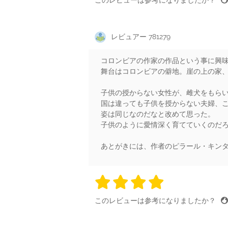
レビュアー 781279
コロンビアの作家の作品という事に興
舞台はコロンビアの僻地。崖の上の家
子供の授からない女性が、雌犬をもら
国は違っても子供を授からない夫婦、
姿は同じなのだなと改めて思った。
子供のように愛情深く育てていくのだ
あとがきには、作者のピラール・キン
4 stars
4 stars
4 stars
4 stars
4 sta
このレビューは参考になりましたか？