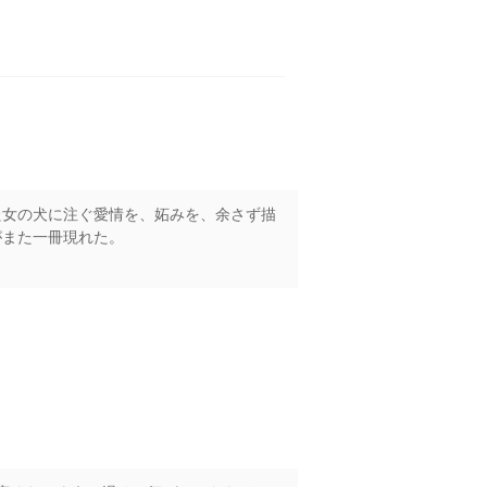
た女の犬に注ぐ愛情を、妬みを、余さず描
がまた一冊現れた。