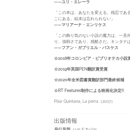
――ユリ・エレーラ
「この本は、あなたを変える。残忍であ
こにある。結末は忘れられない」
――マリアーナ・エンリケス
「この飾り気のない小説の魔力は、一見
り、強靱さであり、残酷さだ。キンタナ
――フアン・ガブリエル・バスケス
☆2018年コロンビア・ビブリオテカ小説
☆2019年英国PEN翻訳賞受賞
☆2020年全米図書賞翻訳部門最終候補
☆RT Features制作による映画化決定!!
Pliar Quintana, La perra（2017）
出版情報
発行形態
ハードカバー