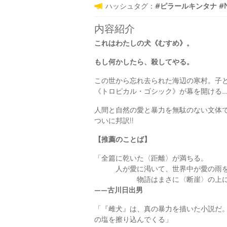
ハッシュタグ：
#ピラールキンタナ #Net
内容紹介
これはわたしの犬《むすめ》。
もし何かしたら、殺してやる。
この世から忘れ去られた海辺の寒村。子
《トロピカル・ゴシック》が幕を開ける…
人間と自然の愛と暴力を無駄のない文体
ついに邦訳!!
【推薦のことば】
「全篇に乾いた〈距離〉が満ちる。
人が愛に渇いて、世界中が愛の雨を
物語はまさに〈断崖〉の上に
――古川日出男
「『雌犬』は、真の暴力を描いた小説だ
の塩を擦り込んでくる」