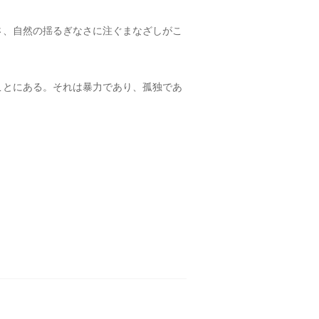
さ、自然の揺るぎなさに注ぐまなざしがこ
ことにある。それは暴力であり、孤独であ
」