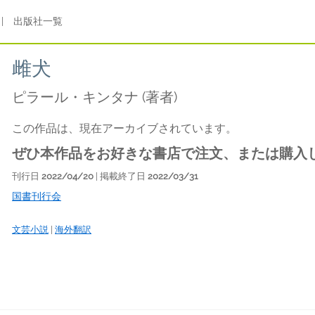
|
出版社一覧
雌犬
ピラール・キンタナ
(著者)
この作品は、現在アーカイブされています。
ぜひ本作品をお好きな書店で注文、または購入
刊行日
2022/04/20
| 掲載終了日
2022/03/31
国書刊行会
文芸小説
|
海外翻訳