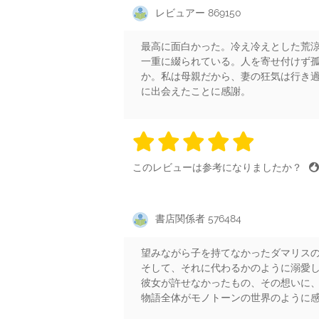
レビュアー 869150
最高に面白かった。冷え冷えとした荒涼
一重に綴られている。人を寄せ付けず
か。私は母親だから、妻の狂気は行き
に出会えたことに感謝。
5 stars
5 stars
5 stars
5 stars
5 sta
このレビューは参考になりましたか？
書店関係者 576484
望みながら子を持てなかったダマリス
そして、それに代わるかのように溺愛
彼女が許せなかったもの、その想いに
物語全体がモノトーンの世界のように