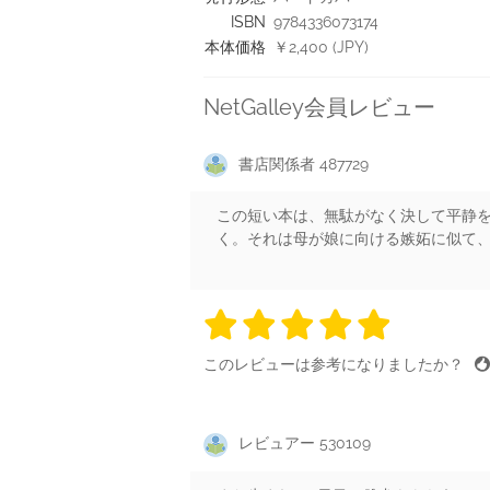
ISBN
9784336073174
本体価格
￥2,400 (JPY)
NetGalley会員レビュー
書店関係者 487729
この短い本は、無駄がなく決して平静
く。それは母が娘に向ける嫉妬に似て
5 stars
5 stars
5 stars
5 stars
5 sta
このレビューは参考になりましたか？
レビュアー 530109