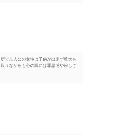
場所で主人公の女性は子供が出来ず雌犬を
を取りながらも心の隅には罪悪感や寂しさ