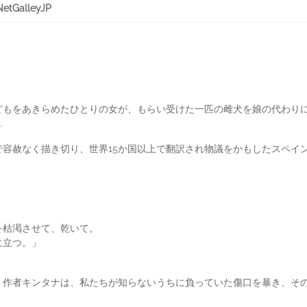
GalleyJP
どもをあきらめたひとりの女が、もらい受けた一匹の雌犬を娘の代わり
…
で容赦なく描き切り、世界15か国以上で翻訳され物議をかもしたスペイ
枯渇させて、乾いて。
立つ。」
。作者キンタナは、私たちが知らないうちに負っていた傷口を暴き、そ