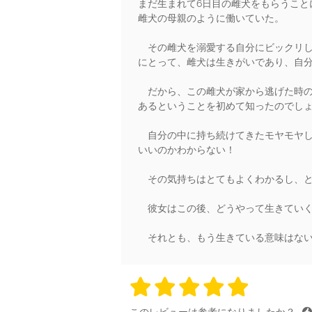
まだ生まれて6日目の雌犬をもらうこ
雌犬の母親のように働いていた。
その雌犬を溺愛する自分にビックリし
にとって、雌犬は生きがいであり、自
だから、この雌犬が家から逃げた時の
あるということを初めて知ったのでし
自分の中に持ち続けてきたモヤモヤし
いいのかわからない！
その気持ちはとてもよくわかるし、と
彼女はこの後、どうやって生きていく
それとも、もう生きている意味はない
5 stars
5 stars
5 stars
5 stars
5 sta
このレビューは参考になりましたか？