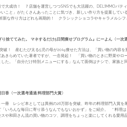
で大成功！ ７店舗を運営しつつSNSでも大活躍の、DEL’IMMOパ
いいこと」がたくさんあったことに気づき、新しい作り方を提案している
斬新な作り方はどれも画期的！ クラシックショコラやキャラメルシフ
ぎり捨ててみた。 マネするだけ5日間痩せプログラム』にーよん〈一次選
突破！ 産むたび太る5児の母が20㎏痩せた方法は、「買い物の内容
きらめていた著者ですが、一念発起！ 「買い物のときに野菜やロー
ました。「自分だけ特別メニューにする」なんて面倒はナシで、家族と同
日香〈一次選考通過:料理部門大賞〉
一冊 レシピ本としては異例の26万部を突破、昨年の料理部門入賞を果
「いろんな毎日に寄り添うなんでもないおかず」をご紹介。 “ 料理は
セスや和田さん流の買い物のコツ、調理をちょっと楽にしてくれる愛用品