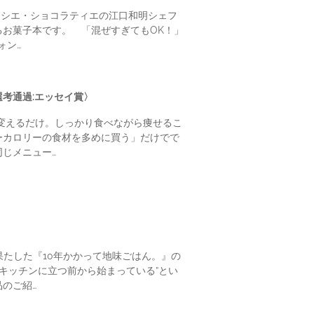
ティシエ・ショコラティエの江口和明シェフ
お菓子本です。 「混ぜすぎてもOK！」
ォン…
考通過:エッセイ賞〉
を変えるだけ。しっかり食べながら痩せるこ
カロリーの食材を多めに買う」だけでで
じメニュー…
たした『10年かかって地味ごはん。』の
キッチンに立つ前から始まっている”とい
のご紹…