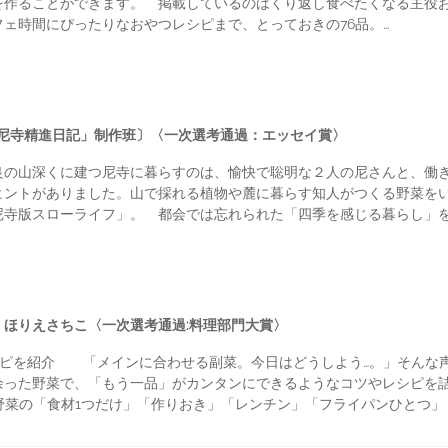
を作ることができます。 掲載しているのはくり返し食べたくなる主役お
ェ時間にぴったりなおやつレシピまで、とっておきの76品。…
と尼寺精進日記」制作班〕〈一次選考通過：エッセイ賞〉
良の山深くに建つ尼寺に暮らすのは、愉快で聡明な２人の尼さんと、働
ヒントがありました。山で採れる植物や麓に暮らす知人がつくる野菜を
尼寺版スローライフ」。 都会では忘れられた「四季を感じる暮らし」を
ほりえさちこ〈一次選考通過:料理部門大賞〉
レシピを紹介 「メインに合わせる副菜。今日はどうしよう…。」そんな
余った野菜で、「もう一品」がカンタンにできるようなコツやレシピを
野菜の「食材1つだけ」「作りおき」「レンチン」「フライパンひとつ」