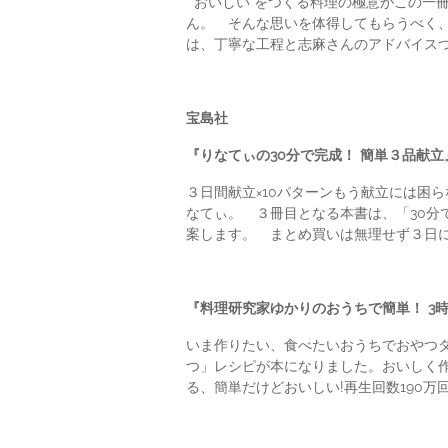
“おいしい”をつくる料理の極意がこの一
ん。 そんな思いを体得してもらうべく、
は、丁寧な工程と志麻さんのアドバイスつ
宝島社
『りなてぃの30分で完成！ 簡単３品献立』
３日間献立×10パターンもう献立には困
なてぃ。 ３冊目となる本書は、「30分
案します。 まとめ買いは無理せず３日
『料理研究家ゆかりのおうちで簡単！ 3
いま作りたい、食べたいおうちでおやつタ
つ」レシピが本になりました。おいしく
る、簡単だけどおいしい!再生回数190