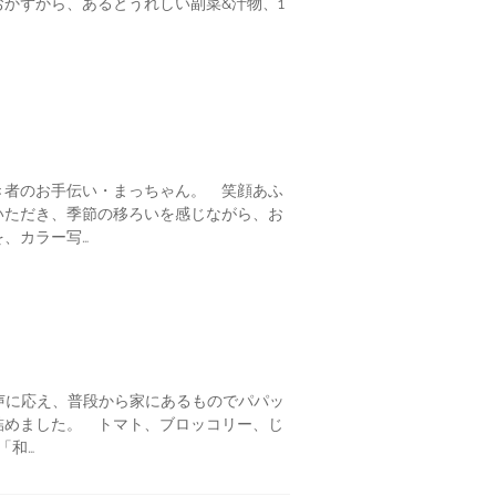
かずから、あるとうれしい副菜&汁物、1
き者のお手伝い・まっちゃん。 笑顔あふ
いただき、季節の移ろいを感じながら、お
、カラー写…
声に応え、普段から家にあるものでパパッ
詰めました。 トマト、ブロッコリー、じ
「和…