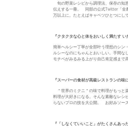
旬の野菜レシピから調理法、保存の知恵
伝えする一冊。 同部の公式Twitter「
万以上に。たとえばキャベツひとつにして
『クタクタな心と体をおいしく満たす い
簡単ヘルシー丁寧が全部叶う理想のシン・
ルシーなのにちゃんとおいしい。手間な
モチベがみるみる上がり自己肯定感まで
『スーパーの食材が高級レストランの味に
＂世界のミクニ＂の味で料理がもっと楽
料理が大好きになる。そんな素敵なレシ
らないプロの技を大公開。 お好みソー
『「しなくていいこと」がたくさんあった