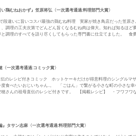
い鶏むねおかず』笠原将弘〈一次選考通過:料理部門大賞〉
技で段違いに旨いコスパ最強の鶏むね料理 実家が焼き鳥店だった笠原さ
く、調理の工夫次第でどんどん旨くなるむね肉は偉大。知れば知るほど
存と調理のすべてを語り尽くしてもらった専門書に仕立てました。 食費
穂〈一次選考通過:コミック賞〉
直伝のレシピ付きコミック ホットケーキだけが得意料理のシングルマ
度食べたいおじいちゃん…。 「ごはん」で繋がる小さな町の小さな幸せを
空穂さんの祖母直伝のレシピ付きです。 【掲載レシピ】 ・フワフワな
編』タサン志麻〈一次選考通過:料理部門大賞〉