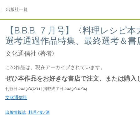
|
出版社一覧
【B.B.B. ７月号】〈料理レシピ本
選考通過作品特集、最終選考＆書
文化通信社
(著者)
この作品は、現在アーカイブされています。
ぜひ本作品をお好きな書店で注文、または購入
刊行日
2023/07/11
| 掲載終了日
2023/10/04
文化通信社
出版情報誌
|
料理/食/酒