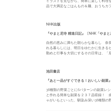
イラストを見ながら、簡単に楽しく料理
品で大満足なごはんもの＆麺、おうちカフ
NHK出版
『やまと尼寺 精進日記』〔NHK「やま
自然の恵みに満ちた朗らかな暮らし 奈
れる暮らしには、明日をゆたかに生きる
勤めと行事を大切にするその日常は、「
池田書店
『あと一品がすぐできる！おいしい副菜』
38種類の野菜ごとに6パターンの副菜
と作れる簡単な副菜を２３７品収録！ 
ゃがいもといった、馴染み深い38種類の