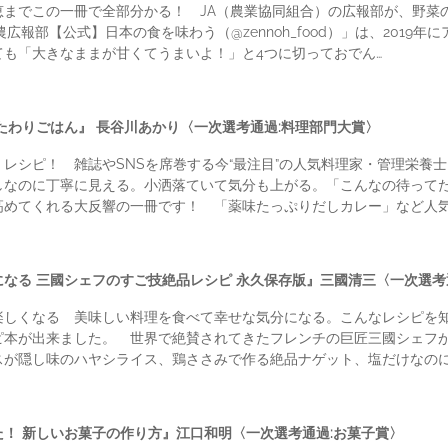
までこの一冊で全部分かる！ JA（農業協同組合）の広報部が、野菜
全農広報部【公式】日本の食を味わう（@zennoh_food）」は、2019
も「大きなままが甘くてうまいよ！」と4つに切っておでん…
たわりごはん』 長谷川あかり〈一次選考通過:料理部門大賞〉
レシピ！ 雑誌やSNSを席巻する今“最注目”の人気料理家・管理栄養
しなのに丁寧に見える。小洒落ていて気分も上がる。「こんなの待って
高めてくれる大反響の一冊です！ 「薬味たっぷりだしカレー」など人気
なる 三國シェフのすご技絶品レシピ 永久保存版』三國清三〈一次選考
しくなる 美味しい料理を食べて幸せな気分になる。こんなレシピを
ピ本が出来ました。 世界で絶賛されてきたフレンチの巨匠三國シェフ
スが隠し味のハヤシライス、鶏ささみで作る絶品ナゲット、塩だけなのに
！ 新しいお菓子の作り方』江口和明〈一次選考通過:お菓子賞〉