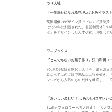
つり人社
『一生幸せになれる料理147 お魚イラ
英国開催のデザイン賞でブロンズ賞受賞 毎年
は1962年に創設された、非営利団体D
ボ」をデザインした天才少女。現在はデ
ワニブックス
『とんでもないお菓子作り』江口和明〈一
YouTube登録者数20万人！今、最
ロならではの目線で無駄な工程を省き、「
レシピから人気のものだけを厳選し、「究
『おいしい楽しい！ しあわせ4コマレシ
Twitterフォロワー75万人超え！ 