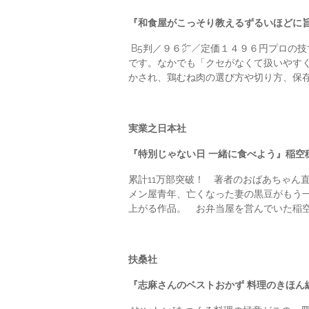
『和食屋がこっそり教えるずるいほどに旨
B5判／９６㌻／定価１４９６円プロの
です。なかでも「クセがなくて扱いやす
かされ、鶏むね肉の選び方や切り方、保
実業之日本社
『特別じゃない日 一緒に食べよう』稲空
累計11万部突破！ 著者のおばあちゃん
メン屋青年、亡くなった妻の黒豆がもう一
上がる作品。 お弁当屋を営んでいた稲
扶桑社
『志麻さんのベストおかず 料理のきほん