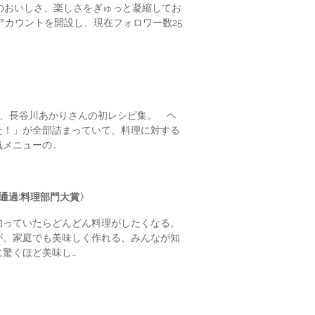
のおいしさ、楽しさをぎゅっと凝縮してお
年にアカウントを開設し、現在フォロワー数25
士、長谷川あかりさんの初レシピ集。 ヘ
た！」が全部詰まっていて、料理に対する
メニューの…
通過:料理部門大賞〉
知っていたらどんどん料理がしたくなる。
が、家庭でも美味しく作れる、みんなが知
驚くほど美味し…