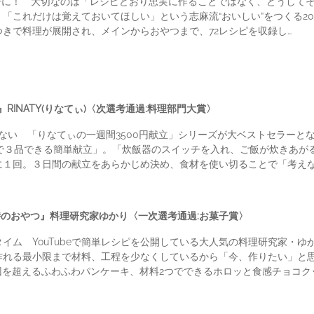
冊に！ 大切なのは「レシピどおり忠実に作ることではなく、どうして
「これだけは覚えておいてほしい」という志麻流“おいしい”をつくる2
きで料理が展開され、メインからおやつまで、72レシピを収録し…
RINATY(りなてぃ)〈次選考通過:料理部門大賞〉
らない 「りなてぃの一週間3500円献立」シリーズが大ベストセラーと
で３品できる簡単献立」。「炊飯器のスイッチを入れ、ご飯が炊きあが
に１回。３日間の献立をあらかじめ決め、食材を使い切ることで「考えな
時のおやつ』料理研究家ゆかり〈一次選考通過:お菓子賞〉
イム YouTubeで簡単レシピを公開している大人気の料理研究家・
作れる最小限まで材料、工程を少なくしているから「今、作りたい」と
万回を超えるふわふわパンケーキ、材料2つでできるホロッと食感チョコク