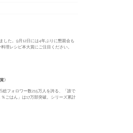
した。9月12日には4年ぶりに懇親会も
ひ料理レシピ本大賞にご注目ください。
大賞〉
総フォロワー数215万人を誇る、「誰で
１％ごはん」は17万部突破。シリーズ累計