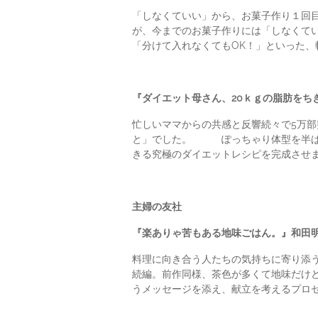
「しなくていい」から、お菓子作り１回目
が、今までのお菓子作りには「しなくて
「分けて入れなくてもOK！」といった、
『ダイエット母さん、20ｋｇの脂肪をち
忙しいママからの共感と反響続々で5万部
と」でした。 ぽっちゃり体型を半ばあ
きる究極のダイエットレシピを完成させ
主婦の友社
『楽ありゃ苦もある地味ごはん。』和田明
料理に向き合う人たちの気持ちに寄り添う
続編。前作同様、茶色が多くて地味だけど
うメッセージを添え、献立を考えるプロ