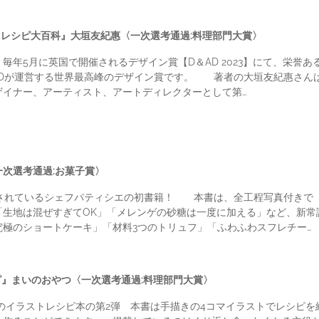
ストレシピ大百科』大垣友紀惠〈一次選考通過:料理部門大賞〉
5月に英国で開催されるデザイン賞【D＆AD 2023】にて、栄誉あるブロ
＆ADが運営する世界最高峰のデザイン賞です。 著者の大垣友紀惠さんは
ザイナー、アーティスト、アートディレクターとして第…
次選考通過:お菓子賞〉
も注目されているシェフパティシエの初書籍！ 本書は、全工程写真付き
生地は混ぜすぎてOK」「メレンゲの砂糖は一度に加える」など、新常識を
極のショートケーキ」「材料3つのトリュフ」「ふわふわスフレチー…
ピ』まいのおやつ〈一次選考通過:料理部門大賞〉
大人気のイラストレシピ本の第2弾 本書は手描きの4コマイラストでレシ