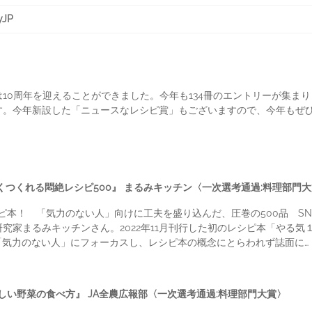
yJP
0周年を迎えることができました。今年も134冊のエントリーが集まりま
す。今年新設した「ニュースなレシピ賞」もございますので、今年もぜ
くつくれる悶絶レシピ500』 まるみキッチン〈一次選考通過:料理部門
本！ 「気力のない人」向けに工夫を盛り込んだ、圧巻の500品 SNS
究家まるみキッチンさん。2022年11月刊行した初のレシピ本「やる気
「気力のない人」にフォーカスし、レシピ本の概念にとらわれず誌面に…
しい野菜の食べ方』 JA全農広報部〈一次選考通過:料理部門大賞〉