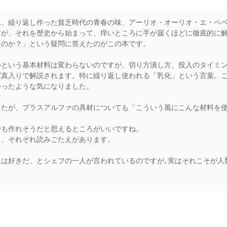
れ、繰り返し作った貧乏時代の青春の味、アーリオ・オーリオ・エ・ペ
すが、それを歴史から始まって、痒いところに手が届くほどに徹底的に
るのか？」という疑問に答えたのがこの本です。
ルという基本材料は変わらないのですが、切り方潰し方、投入のタイミ
写真入りで解説されます。特に繰り返し使われる「乳化」という言葉。
かったような気になりました。
したが、プラスアルファの具材についても「こういう風にこんな材料を
でも作れそうだと思えるところがいいですね。
り、それぞれ読みごたえがあります。
人は好きだ、とシェフの一人が言われているのですが､実はそれこそが人
rs