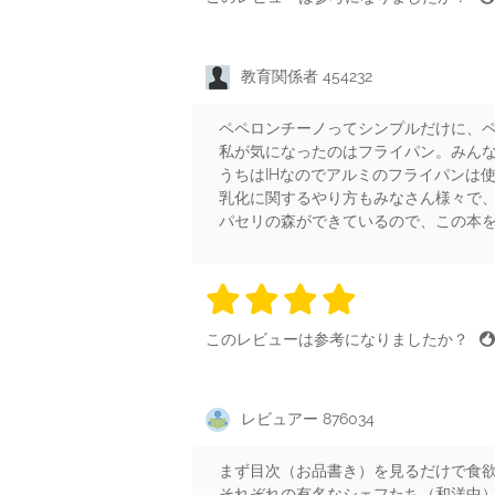
教育関係者 454232
ペペロンチーノってシンプルだけに、
私が気になったのはフライパン。みん
うちはIHなのでアルミのフライパンは
乳化に関するやり方もみなさん様々で
パセリの森ができているので、この本
4 stars
4 stars
4 stars
4 stars
4 sta
このレビューは参考になりましたか？
レビュアー 876034
まず目次（お品書き）を見るだけで食
それぞれの有名なシェフたち（和洋中