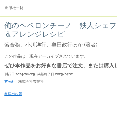
|
出版社一覧
俺のペペロンチーノ 鉄人シェフ
＆アレンジレシピ
落合務、小川洋行、奥田政行ほか
(著者)
この作品は、現在アーカイブされています。
ぜひ本作品をお好きな書店で注文、または購入
刊行日
2024/06/29
| 掲載終了日
2025/07/01
玄光社
|
株式会社玄光社
料理/食/酒