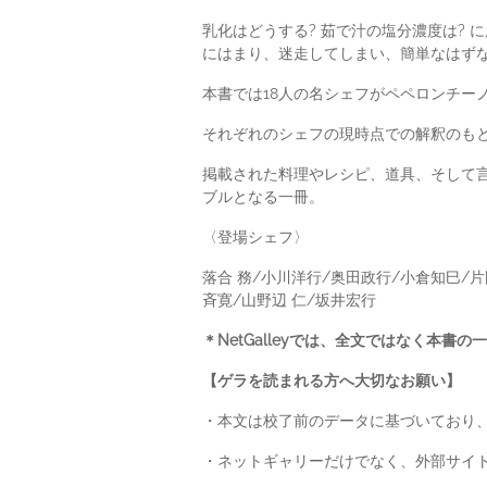
乳化はどうする? 茹で汁の塩分濃度は? 
にはまり、迷走してしまい、簡単なはず
本書では18人の名シェフがペペロンチー
それぞれのシェフの現時点での解釈のも
掲載された料理やレシピ、道具、そして
ブルとなる一冊。
〈登場シェフ〉
落合 務/小川洋行/奥田政行/小倉知巳/片岡
斉寛/山野辺 仁/坂井宏行
＊NetGalleyでは、全文ではなく本書
【ゲラを読まれる方へ大切なお願い】
・本文は校了前のデータに基づいており
・ネットギャリーだけでなく、外部サイ