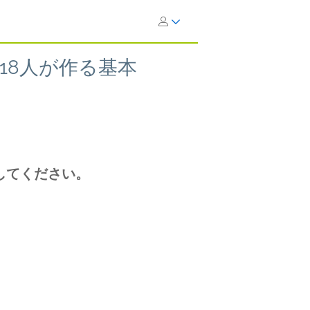
18人が作る基本
してください。