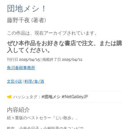
団地メシ！
藤野千夜
(著者)
この作品は、現在アーカイブされています。
ぜひ本作品をお好きな書店で注文、または購
入してください。
刊行日
2025/04/15
| 掲載終了日
2025/04/11
角川春樹事務所
文芸小説
|
料理/食/酒
ハッシュタグ：
#団地メシ #NetGalleyJP
内容紹介
続々重版のベストセラー『じい散歩』、
昨年、小泉今日子・小林聡美の名コンビで