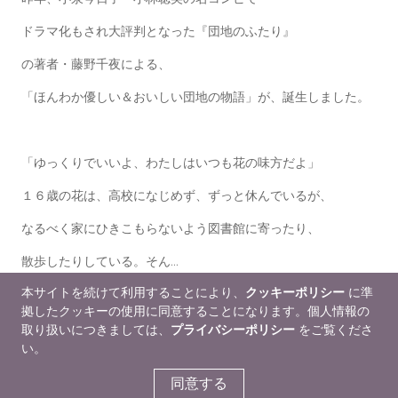
ドラマ化もされ大評判となった『団地のふたり』
の著者・藤野千夜による、
「ほんわか優しい＆おいしい団地の物語」が、誕生しました。
「ゆっくりでいいよ、わたしはいつも花の味方だよ」
１６歳の花は、高校になじめず、ずっと休んでいるが、
なるべく家にひきこもらないよう図書館に寄ったり、
散歩したりしている。そん...
本サイトを続けて利用することにより、
クッキーポリシー
に準
もっと読む
拠したクッキーの使用に同意することになります。個人情報の
取り扱いにつきましては、
プライバシーポリシー
をご覧くださ
販促情報
い。
同意する
NetGalley会員レビュー