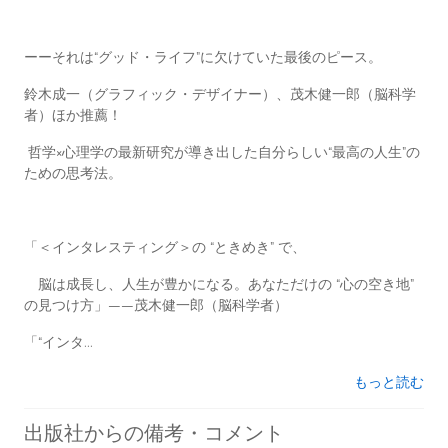
ーーそれは“グッド・ライフ”に欠けていた最後のピース。
鈴木成一（グラフィック・デザイナー）、茂木健一郎（脳科学
者）ほか推薦！
哲学×心理学の最新研究が導き出した自分らしい“最高の人生”の
ための思考法。
「＜インタレスティング＞の “ときめき” で、
脳は成長し、人生が豊かになる。あなただけの “心の空き地”
の見つけ方」――茂木健一郎（脳科学者）
「“インタ...
もっと読む
出版社からの備考・コメント