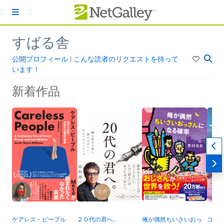
本文へスキップ
すばる舎
公開プロフィール
|
こんな読者のリクエストを待って
います！
新着作品
ケアレス・ピープル
２０代の君へ。
俺が偶然ちいさいおっ
コー