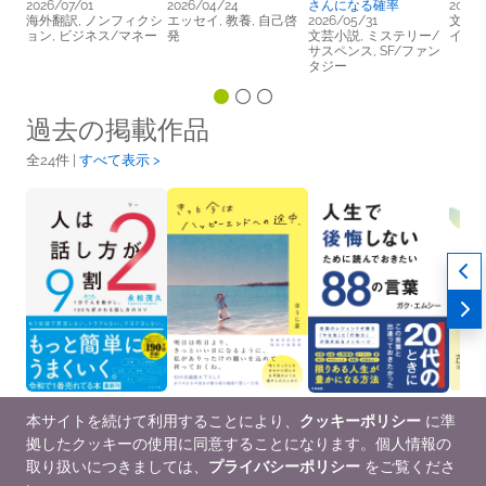
2026/07/01
2026/04/24
さんになる確率
2025/
海外翻訳, ノンフィクシ
エッセイ, 教養, 自己啓
2026/05/31
文芸小
ョン, ビジネス/マネー
発
文芸小説, ミステリー/
イト
サスペンス, SF/ファン
タジー
過去の掲載作品
全24件 |
すべて表示 >
本サイトを続けて利用することにより、
クッキーポリシー
に準
人は話し方が9割 2
きっと今はハッピーエ
人生で後悔しないため
イン
拠したクッキーの使用に同意することになります。個人情報の
2024/12/24
ンドへの途中、
に読んでおきたい８８
2025/
教養, ビジネス/マネー,
2025/07/22
の言葉
教養,
取り扱いにつきましては、
プライバシーポリシー
をご覧くださ
自己啓発
文芸小説, 詩集, エッセ
2026/02/20
自己