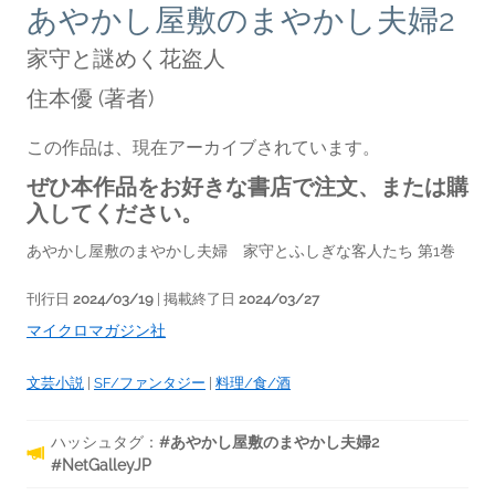
あやかし屋敷のまやかし夫婦2
家守と謎めく花盗人
住本優
(著者)
この作品は、現在アーカイブされています。
ぜひ本作品をお好きな書店で注文、または購
入してください。
あやかし屋敷のまやかし夫婦 家守とふしぎな客人たち 第1巻
刊行日
2024/03/19
| 掲載終了日
2024/03/27
マイクロマガジン社
文芸小説
|
SF/ファンタジー
|
料理/食/酒
ハッシュタグ：
#あやかし屋敷のまやかし夫婦2
#NetGalleyJP