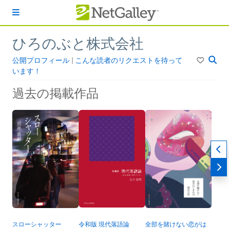
本文へスキップ
ひろのぶと株式会社
公開プロフィール
|
こんな読者のリクエストを待って
います！
過去の掲載作品
スローシャッター
令和版 現代落語論
全部を賭けない恋がは