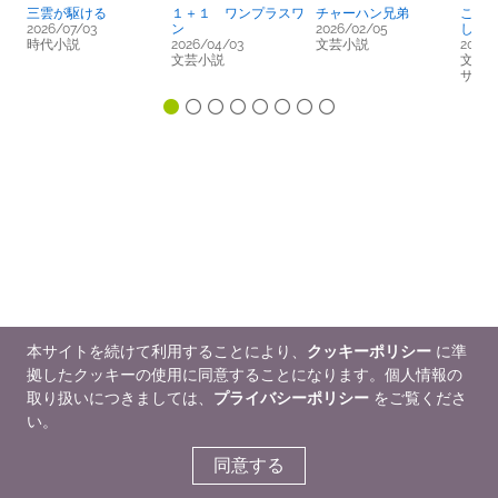
三雲が駆ける
１＋１ ワンプラスワ
チャーハン兄弟
こち
2026/07/03
ン
2026/02/05
し物
時代小説
2026/04/03
文芸小説
2025/
文芸小説
文芸小
サス
本サイトを続けて利用することにより、
クッキーポリシー
に準
拠したクッキーの使用に同意することになります。個人情報の
取り扱いにつきましては、
プライバシーポリシー
をご覧くださ
い。
同意する