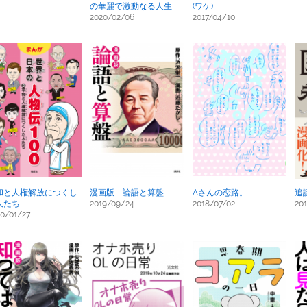
の華麗で激動なる人生
(ワケ)
2020/02/06
2017/04/10
和と人権解放につくし
漫画版 論語と算盤
Aさんの恋路。
追
人たち
2019/09/24
2018/07/02
20
0/01/27