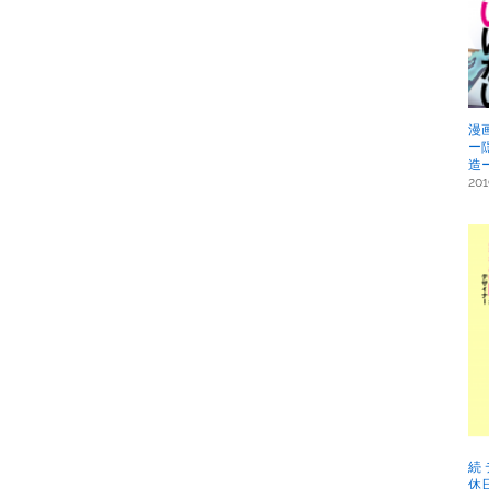
漫
ー
造
20
続
休