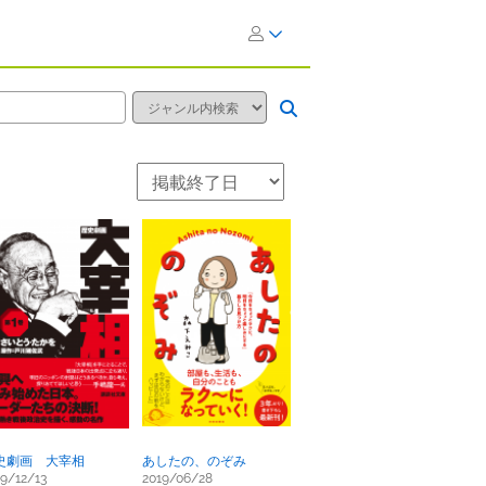
史劇画 大宰相
あしたの、のぞみ
19/12/13
2019/06/28