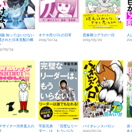
画版 知ってはいけない
オナホ売りOLの日常
思春期コアラの一日
人
隠された日本支配の構
2019/10/24
2019/05/20
20
ー
19/09/24
 デザイナー渋井直人の
宇宙兄弟 「完璧なリー
バイオレンスバロン
劣
日
ダー」は、もういらな
2019/05/21
あ