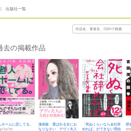
|
出版社一覧
過去の掲載作品
人ホームに恋してる。
漫画版 選ばれる女にお
「死ぬくらいなら会社辞
歴
9/12/10
なりなさい デヴィ夫人
めれば」ができない理由
20