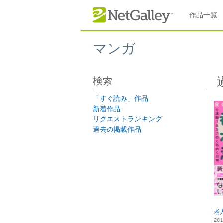
本文へスキップ
作品一覧
マンガ
検索
「すぐ読み」作品
新着作品
リクエストランキング
過去の掲載作品
老
201