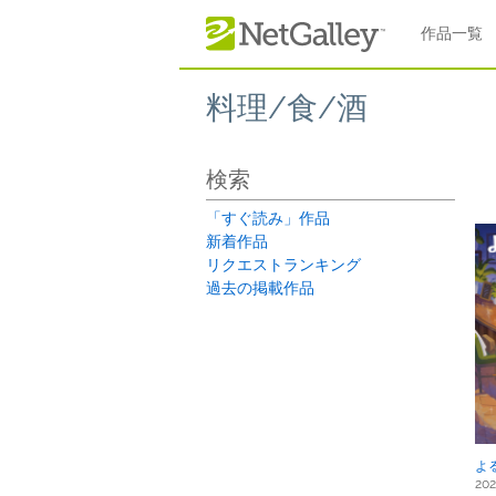
本文へスキップ
作品一覧
料理/食/酒
検索
「すぐ読み」作品
新着作品
リクエストランキング
過去の掲載作品
よ
20