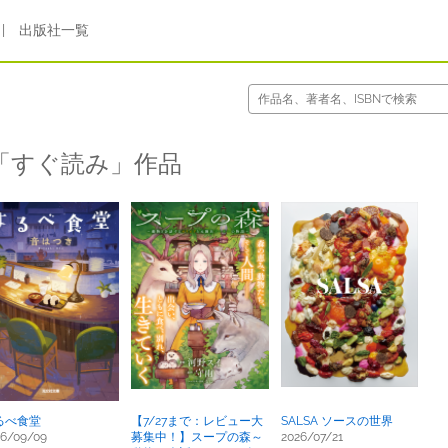
|
出版社一覧
「すぐ読み」作品
るべ食堂
【7/27まで：レビュー大
SALSA ソースの世界
26/09/09
募集中！】スープの森～
2026/07/21