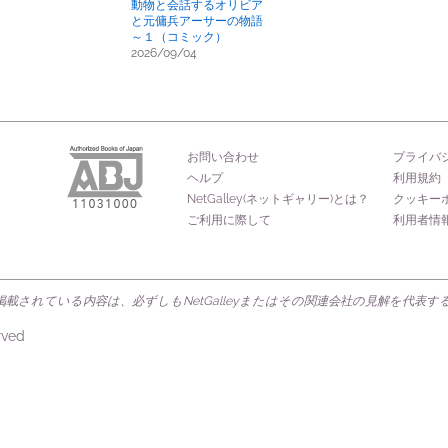
動物と会話するオリビア
と元傭兵アーサーの物語
～１（コミック）
2026/09/04
お問い合わせ
プライバ
ヘルプ
利用規約
NetGalley(ネットギャリー)とは？
クッキー
ご利用に際して
利用者情
載されている内容は、必ずしもNetGalleyまたはその関連会社の見解を代表
rved