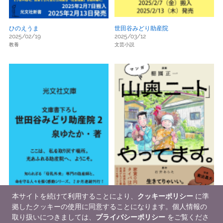
ひのえうま
世田谷みどり助産院
2025/02/19
2025/03/12
教養
文芸小説
本サイトを続けて利用することにより、
クッキーポリシー
に準
拠したクッキーの使用に同意することになります。個人情報の
取り扱いにつきましては、
プライバシーポリシー
をご覧くださ
世田谷みどり助産院 陽だまりの庭
マンガ「山奥ニート」やってます。