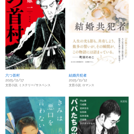
六つ首村
結婚共犯者
2025/11/17
2025/11/12
文芸小説,
ミステリー/サスペンス
文芸小説,
ロマンス