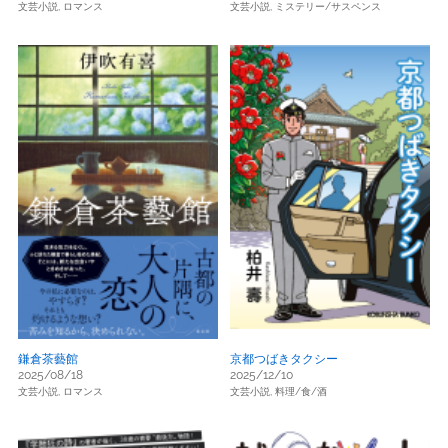
文芸小説,
ロマンス
文芸小説,
ミステリー/サスペンス
鎌倉茶藝館
京都つばきタクシー
2025/08/18
2025/12/10
文芸小説,
ロマンス
文芸小説,
料理/食/酒