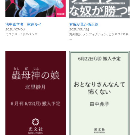
法中毒学者 家達ルイ
右腕が見た孫正義
2026/07/08
2026/06/24
ミステリー/サスペンス
海外翻訳,
ノンフィクション,
ビジネス/マネ
ー