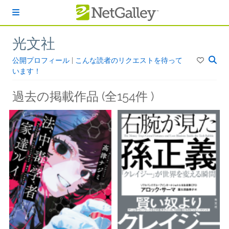
本文へスキップ
光文社
公開プロフィール
|
こんな読者のリクエストを待って
います！
過去の掲載作品 (全154件 )