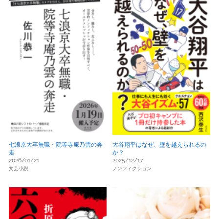
七浪京大卒無職・院等寺庵乃雲の奔
大谷翔平はなぜ、壁を越えられるの
走
か？
2026/01/21
2025/12/17
文芸小説
ノンフィクション