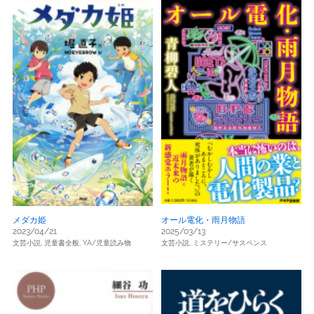
メダカ姫
オール電化・雨月物語
2023/04/21
2025/03/13
文芸小説,
児童書全般,
YA/児童読み物
文芸小説,
ミステリー/サスペンス