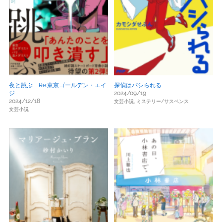
夜と跳ぶ Re:東京ゴールデン・エイ
探偵はパシられる
ジ
2024/09/19
2024/12/18
文芸小説,
ミステリー/サスペンス
文芸小説