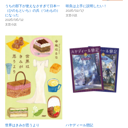
うちの部下が使えなさすぎて日本一
咲良は上手に説明したい！
（ひのもといち）の兵（つわもの）
2026/02/17
になった
文芸小説
2026/06/12
文芸小説
世界はきみが思うより
ハヤディール戀記