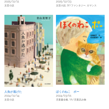
2025/11/11
2025/12/23
文芸小説
文芸小説,
SF/ファンタジー,
ロマンス
人魚が逃げた
ぼくのねこ ポー
2024/11/14
2024/03/01
文芸小説
児童書全般,
YA/児童読み物