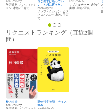
2026/08/07
尽な要求は断ってい
2026/07/24
う、
学習資料, ノンフィクシ
い、とAIは言った。
サブカルチャー, 趣味/
2026/
ョン, 家族/子育て
2026/07/06
実用, 美術/写真
ノンフ
ノンフィクション, ビジ
書/P
ネス/マネー, 家族/子育
て
リクエストランキング（直近2週
間）
校内盗撮
動物哲学物語 ナイス
2026/08/07
実存
学習資料, ノンフィクシ
2026/06/26