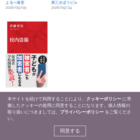
よるべ食堂
第三きぼうビル
2026/09/09
2026/09/24
校内盗撮
本サイトを続けて利用することにより、
クッキーポリシー
に準
2026/08/07
拠したクッキーの使用に同意することになります。個人情報の
取り扱いにつきましては、
プライバシーポリシー
をご覧くださ
い。
同意する