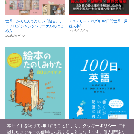
世界一かんたんで楽しい「貼る」ラ
ミステリー・パズル 80日間世界一周
イフログ ジャンクジャーナルのはじ
殺人事件
め方
2026/08/21
2026/07/30
本サイトを続けて利用することにより、
クッキーポリシー
に準
拠したクッキーの使用に同意することになります。個人情報の