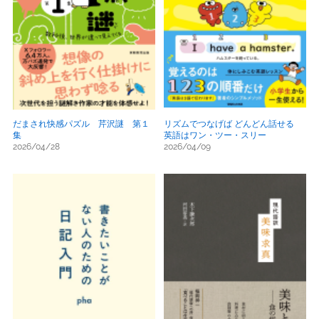
だまされ快感パズル 芹沢謎 第１
リズムでつなげば どんどん話せる
集
英語はワン・ツー・スリー
2026/04/28
2026/04/09