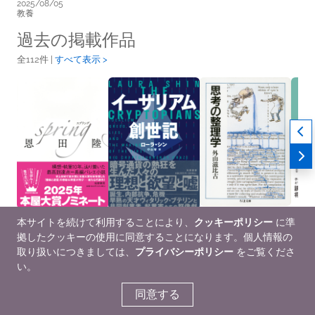
2025/08/05
教養
過去の掲載作品
全112件 |
すべて表示 >
本サイトを続けて利用することにより、
クッキーポリシー
に準
ｓｐｒｉｎｇ
イーサリアム創世記
思考の整理学
親子
拠したクッキーの使用に同意することになります。個人情報の
2024/03/19
2024/12/19
1986/04/24
らお
取り扱いにつきましては、
プライバシーポリシー
をご覧くださ
文芸小説
ノンフィクション
ビジネス/マネー, 自己
の？
啓発
2024/
い。
ビジ
同意する