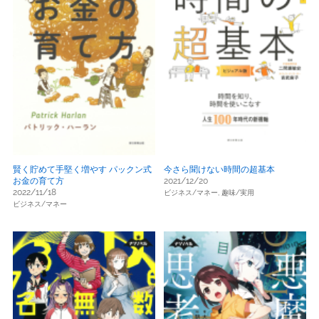
賢く貯めて手堅く増やす パックン式
今さら聞けない時間の超基本
お金の育て方
2021/12/20
2022/11/18
ビジネス/マネー,
趣味/実用
ビジネス/マネー