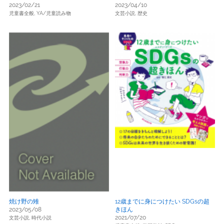
2023/02/21
2023/04/10
児童書全般,
YA/児童読み物
文芸小説,
歴史
焼け野の雉
12歳までに身につけたい SDGsの超
2023/05/08
きほん
2021/07/20
文芸小説,
時代小説