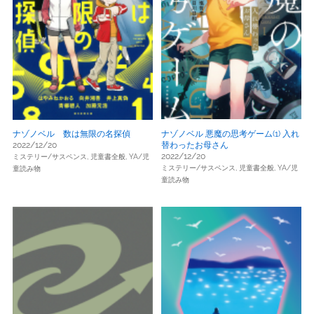
ナゾノベル 数は無限の名探偵
ナゾノベル 悪魔の思考ゲーム(1) 入れ
2022/12/20
替わったお母さん
2022/12/20
ミステリー/サスペンス,
児童書全般,
YA/児
ミステリー/サスペンス,
児童書全般,
YA/児
童読み物
童読み物