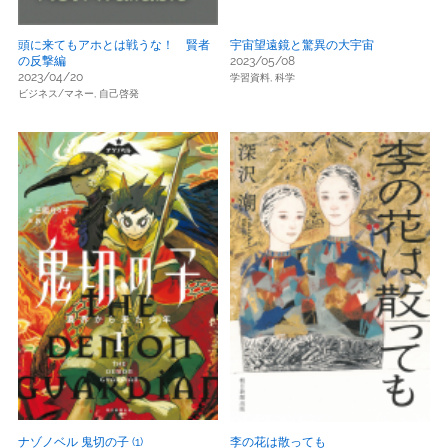
頭に来てもアホとは戦うな！ 賢者
宇宙望遠鏡と驚異の大宇宙
の反撃編
2023/05/08
2023/04/20
学習資料,
科学
ビジネス/マネー,
自己啓発
ナゾノベル 鬼切の子 (1)
李の花は散っても