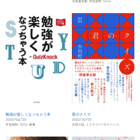
児童書全般,
学習資料,
SDGs
勉強が楽しくなっちゃう本
君のクイズ
2020/04/20
2022/10/07
学習資料,
SDGs,
教養
文芸小説,
ミステリー/サスペンス