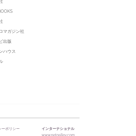
社
BOOKS
社
ロマガジン社
ビ出版
ンハウス
ル
インターナショナル
シーポリシー
www.netgalley.com