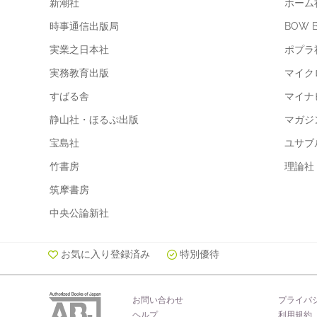
新潮社
ホーム
時事通信出版局
BOW 
実業之日本社
ポプラ
実務教育出版
マイク
すばる舎
マイナ
静山社・ほるぷ出版
マガジ
宝島社
ユサブ
竹書房
理論社
筑摩書房
中央公論新社
お気に入り登録済み
特別優待
お問い合わせ
プライバ
ヘルプ
利用規約