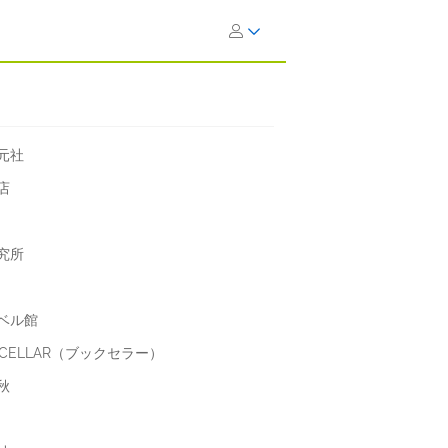
元社
店
研究所
ベル館
 CELLAR（ブックセラー）
秋