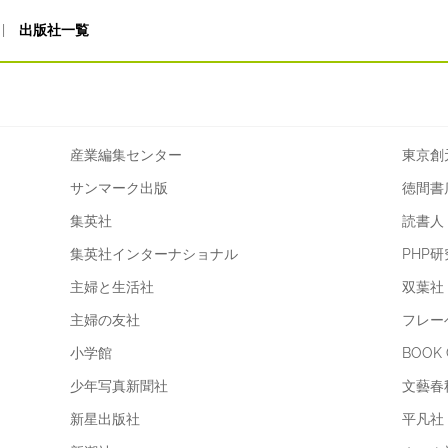
|
出版社一覧
産業編集センター
東京創
サンマーク出版
徳間書
集英社
読書人
集英社インターナショナル
PHP
主婦と生活社
双葉社
主婦の友社
フレー
小学館
BOOK
少年写真新聞社
文藝春
新星出版社
平凡社