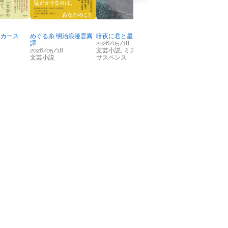
ンカース
めぐる糸 明治浪漫霊異
暗夜に君と星をたどる
謎解き怪盗団 シュロス
譚
2026/05/18
1 秘密の怪盗デビュー!
2026/05/18
文芸小説, ミステリー/
2026/04/20
文芸小説
サスペンス
児童書全般