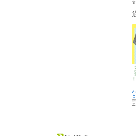
文
わ
と
20
エ