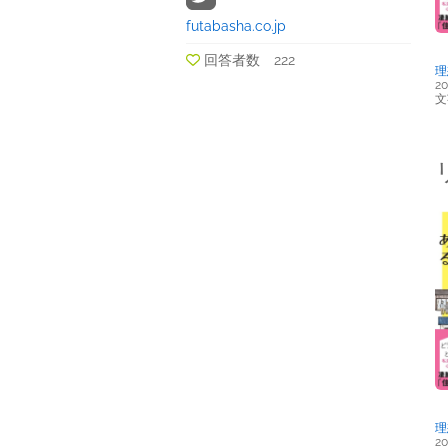
futabasha.co.jp
回答者数 222
理
20
文
理
20