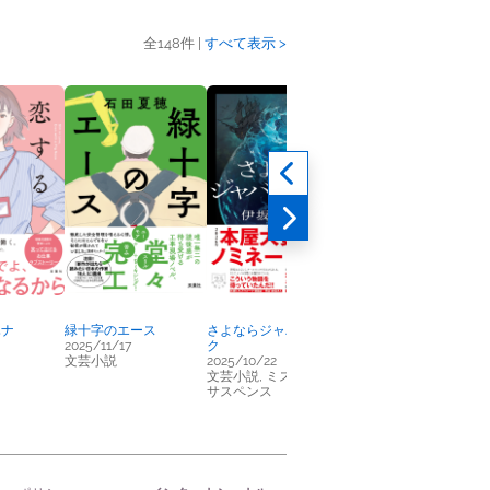
全148件 |
すべて表示 >
ハナ
緑十字のエース
さよならジャバウォッ
暁星
2025/11/17
ク
2025/11/27
文芸小説
2025/10/22
文芸小説, ミステリー/
文芸小説, ミステリー/
サスペンス
サスペンス