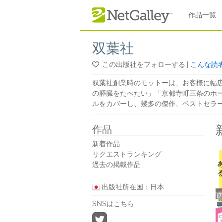
本文へスキップ
作品一覧
双葉社
この出版社をフォローする
|
こんな読
双葉社創業時のモットーは、お客様に幅
の膵臓をたべたい」「京都寺町三条のホ
ルをカバーし、幾多の傑作、ベストセラ
作品
新着作品
リクエストランキング
過去の掲載作品
出版社所在国：日本
SNSはこちら