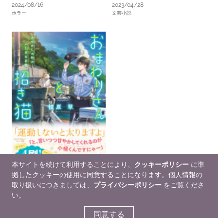
2024/08/16
2023/04/28
ホラー
文芸小説
本サイトを続けて利用することにより、
クッキーポリシー
に準
拠したクッキーの使用に同意することになります。個人情報の
おまわりさんと招き猫
2021/10/20
取り扱いにつきましては、
プライバシーポリシー
をご覧くださ
文芸小説,
SF/ファンタジー,
ライトノベル
い。
同意する