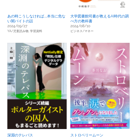
あの時こうしなければ……本当に危な
大学図書館司書が教えるAI時代の調
い闇バイトの話
べ方の教科書
2024/09/27
2024/08/10
YA/児童読み物,
学習資料
ビジネス/マネー
深淵のテレパス
ストロベリームーン