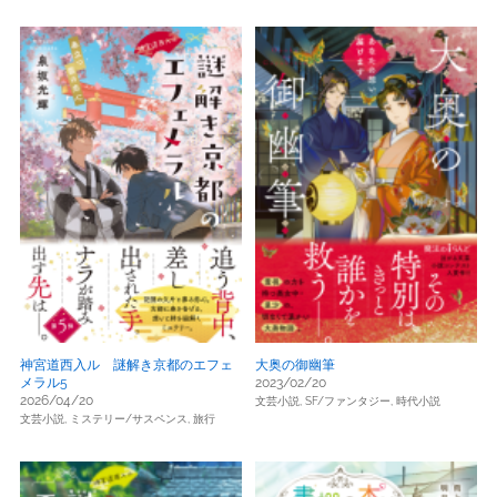
神宮道西入ル 謎解き京都のエフェ
大奥の御幽筆
メラル5
2023/02/20
2026/04/20
文芸小説,
SF/ファンタジー,
時代小説
文芸小説,
ミステリー/サスペンス,
旅行