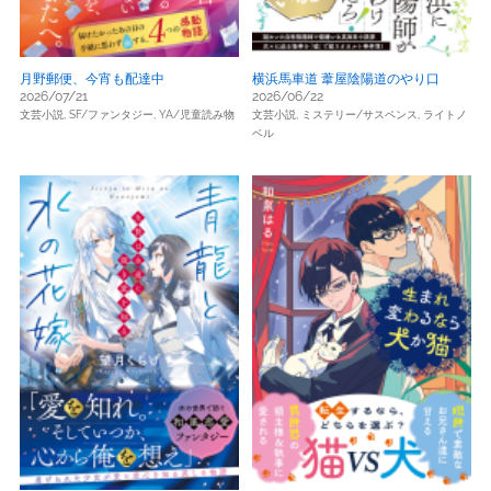
月野郵便、今宵も配達中
横浜馬車道 葦屋陰陽道のやり口
2026/07/21
2026/06/22
文芸小説,
SF/ファンタジー,
YA/児童読み物
文芸小説,
ミステリー/サスペンス,
ライトノ
ベル