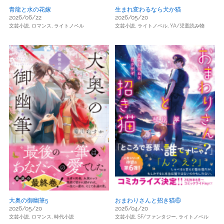
青龍と水の花嫁
生まれ変わるなら犬か猫
2026/06/22
2026/05/20
文芸小説,
ロマンス,
ライトノベル
文芸小説,
ライトノベル,
YA/児童読み物
大奥の御幽筆5
おまわりさんと招き猫⑥
2026/05/20
2026/04/20
文芸小説,
ロマンス,
時代小説
文芸小説,
SF/ファンタジー,
ライトノベル