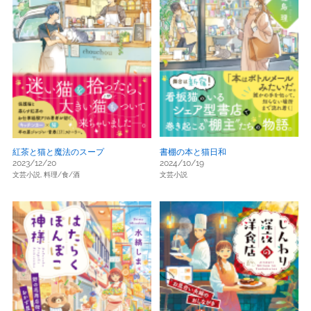
紅茶と猫と魔法のスープ
書棚の本と猫日和
2023/12/20
2024/10/19
文芸小説,
料理/食/酒
文芸小説