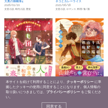
大奥の御幽筆4
ネコとカレーライス
2026/01/20
2021/06/18
文芸小説,
時代小説,
歴史
文芸小説,
ロマンス,
料理/食/酒
本サイトを続けて利用することにより、
クッキーポリシー
に準
拠したクッキーの使用に同意することになります。個人情報の
取り扱いにつきましては、
プライバシーポリシー
をご覧くださ
花も団子も
浅草楼閣十三階 山姥の愚痴庵
2025/12/20
2025/11/20
い。
文芸小説,
YA/児童読み物,
料理/食/酒
文芸小説,
SF/ファンタジー,
YA/児童読み物
同意する