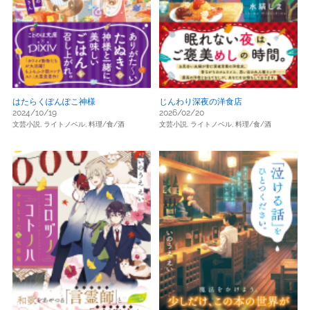
はたらくぽんぽこ神様
じんわり深夜の洋食店
2024/10/19
2026/02/20
文芸小説,
ライトノベル,
料理/食/酒
文芸小説,
ライトノベル,
料理/食/酒