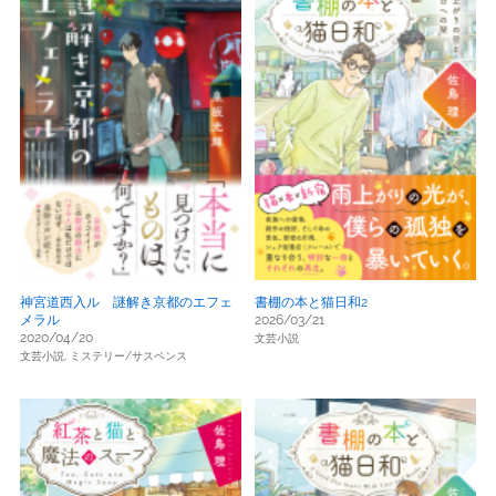
神宮道西入ル 謎解き京都のエフェ
書棚の本と猫日和2
メラル
2026/03/21
2020/04/20
文芸小説
文芸小説,
ミステリー/サスペンス