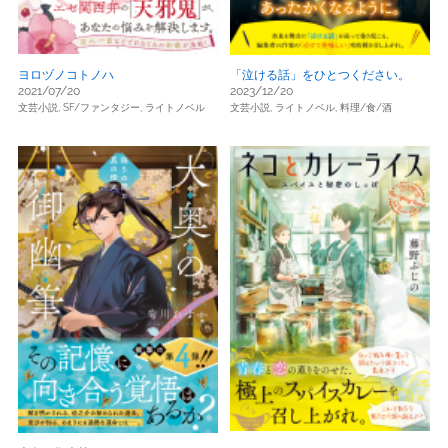
ヨロヅノコトノハ
「泣ける話」をひとつください。
2021/07/20
2023/12/20
文芸小説,
SF/ファンタジー,
ライトノベル
文芸小説,
ライトノベル,
料理/食/酒