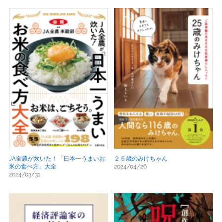
JA全農が炊いた！「日本一うまいお
２５歳のみけちゃん
米の食べ方」大全
2024/04/26
2024/03/31