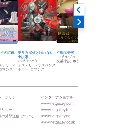
務所の謎解
夢食み探偵と眠れない
不動産奇譚
はじめまして、夢交換
小説家
2026/01/21
手の川崎です
2026/02/18
文芸小説, ホラー
2025/11/17
ステリー/
ミステリー/サスペンス,
文芸小説
 ロマンス
ホラー, ロマンス
インターナショナル
シーポリシー
www.netgalley.com
ポリシー
www.netgalley.fr
報の外部送信について
www.netgalley.de
www.netgalley.co.uk