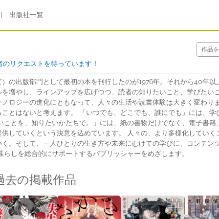
|
出版社一覧
者のリクエストを待っています！
）の出版部門として最初の本を刊行したのが1976年。それから40年
ルを増やし、ラインアップを広げつつ、読者の知りたいこと、学びたいこ
クノロジーの進化にともなって、人々の生活や読書体験は大きく変わり
ることはないと考えます。 「いつでも、どこでも、誰にでも」には、学
いことを、知りたいかたちで。」には、紙の書物だけでなく、電子書籍
提供していくという決意を込めています。 人々の、より多様化していく
いく。そして、一人ひとりの生き方や未来にむけての学びに、コンテン
暮らしを総合的にサポートするパブリッシャーをめざします。
過去の掲載作品