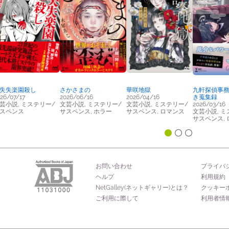
失失楽園殺し
さかさまの
華咲地獄
九軒探偵事
26/07/17
2026/06/16
2026/04/16
き蒐集録
芸小説, ミステリー/
文芸小説, ミステリー/
文芸小説, ミステリー/
2026/03/16
スペンス
サスペンス, ホラー
サスペンス, ロマンス
文芸小説, ミ
サスペンス,
お問い合わせ
プライバ
ヘルプ
利用規約
NetGalley(ネットギャリー)とは？
クッキー
ご利用に際して
利用者情