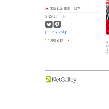
出版社所在国：日本
SNSはこちら
pub.mynavi.jp
回答者数 6
失
20
文
サ